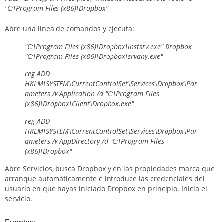
"
C:\Program Files (x86)\Dropbox"
Abre una linea de comandos y ejecuta:
"C:\Program Files (x86)\Dropbox\instsrv.exe" Dropbox
"C:\Program Files (x86)\Dropbox\srvany.exe"
reg ADD
HKLM\SYSTEM\CurrentControlSet\Services\Dropbox\Par
ameters /v Application /d "C:\Program Files
(x86)\Dropbox\Client\Dropbox.exe"
reg ADD
HKLM\SYSTEM\CurrentControlSet\Services\Dropbox\Par
ameters /v AppDirectory /d "C:\Program Files
(x86)\Dropbox"
Abre Servicios, busca Dropbox y en las propiedades
marca que
arranque automáticamente e introduce las credenciales del
usuario en que hayas iniciado Dropbox en principio. Inicia el
servicio.