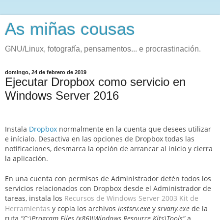
As miñas cousas
GNU/Linux, fotografía, pensamentos... e procrastinación.
domingo, 24 de febrero de 2019
Ejecutar Dropbox como servicio en
Windows Server 2016
Instala
Dropbox
normalmente en la cuenta que desees utilizar
e inícialo.
Desactiva en las opciones de Dropbox todas las
notificaciones, desmarca la opción de arrancar al inicio y cierra
la aplicación.
En una cuenta con permisos de Administrador detén todos los
servicios relacionados con Dropbox desde el Administrador de
tareas, i
nstala los
Recursos de Windows Server 2003 Kit de
Herramientas
y copia los archivos
instsrv.exe
y
srvany.exe
de la
ruta
"
C:\Program Files (x86)\Windows Resource Kits\Tools"
a