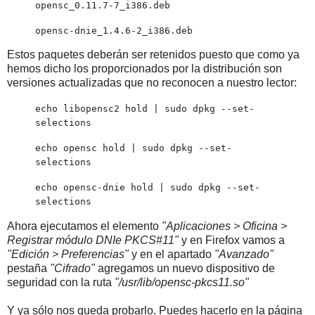
opensc_0.11.7-7_i386.deb
opensc-dnie_1.4.6-2_i386.deb
Estos paquetes deberán ser retenidos puesto que como ya
hemos dicho los proporcionados por la distribución son
versiones actualizadas que no reconocen a nuestro lector:
echo libopensc2 hold | sudo dpkg --set-
selections
echo opensc hold | sudo dpkg --set-
selections
echo opensc-dnie hold | sudo dpkg --set-
selections
Ahora ejecutamos el elemento
"Aplicaciones > Oficina >
Registrar módulo DNIe PKCS#11"
y en Firefox vamos a
"Edición > Preferencias"
y en el apartado
"Avanzado"
pestaña
"Cifrado"
agregamos un nuevo dispositivo de
seguridad con la ruta
"/usr/lib/opensc-pkcs11.so"
Y ya sólo nos queda probarlo. Puedes hacerlo en la página